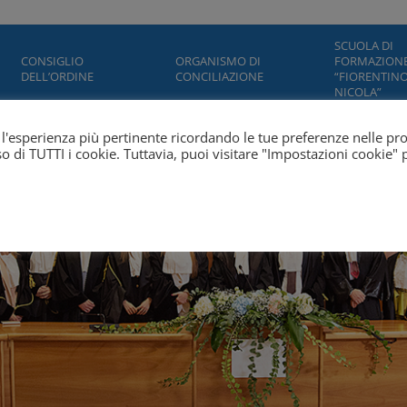
SCUOLA DI
CONSIGLIO
ORGANISMO DI
FORMAZION
DELL’ORDINE
CONCILIAZIONE
“FIORENTINO
NICOLA”
ti l'esperienza più pertinente ricordando le tue preferenze nelle pr
'uso di TUTTI i cookie. Tuttavia, puoi visitare "Impostazioni cookie