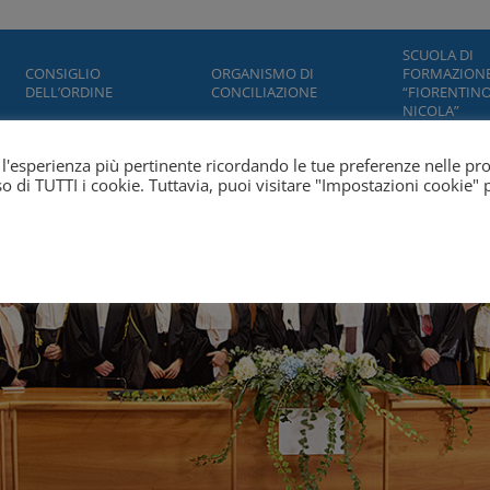
SCUOLA DI
CONSIGLIO
ORGANISMO DI
FORMAZION
DELL’ORDINE
CONCILIAZIONE
“FIORENTINO
NICOLA”
ti l'esperienza più pertinente ricordando le tue preferenze nelle pr
'uso di TUTTI i cookie. Tuttavia, puoi visitare "Impostazioni cookie