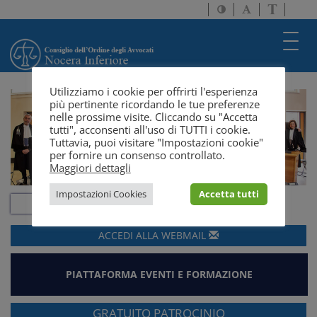
Attiva/disattiva
Attiva/disatti
Passa
alto
dimensione
a
contrasto
testo
version
Toggl
solo
navig
testo
Utilizziamo i cookie per offrirti l'esperienza
più pertinente ricordando le tue preferenze
nelle prossime visite. Cliccando su "Accetta
tutti", acconsenti all'uso di TUTTI i cookie.
Tuttavia, puoi visitare "Impostazioni cookie"
per fornire un consenso controllato.
Maggiori dettagli
Impostazioni Cookies
Accetta tutti
ACCEDI ALLA
WEBMAIL
PIATTAFORMA EVENTI E FORMAZIONE
GRATUITO PATROCINIO