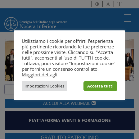
Attiva/disattiva
Attiva/disatti
Passa
alto
dimensione
a
contrasto
testo
version
Toggl
solo
navig
testo
Utilizziamo i cookie per offrirti l'esperienza
più pertinente ricordando le tue preferenze
nelle prossime visite. Cliccando su "Accetta
tutti", acconsenti all'uso di TUTTI i cookie.
Tuttavia, puoi visitare "Impostazioni cookie"
per fornire un consenso controllato.
Maggiori dettagli
Impostazioni Cookies
Accetta tutti
ACCEDI ALLA
WEBMAIL
PIATTAFORMA EVENTI E FORMAZIONE
GRATUITO PATROCINIO