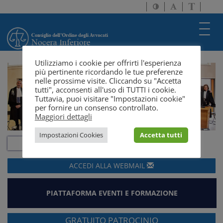
Attiva/disattiva
Attiva/disatti
Passa
alto
dimensione
a
contrasto
testo
version
Toggl
solo
navig
testo
Utilizziamo i cookie per offrirti l'esperienza
più pertinente ricordando le tue preferenze
nelle prossime visite. Cliccando su "Accetta
tutti", acconsenti all'uso di TUTTI i cookie.
Tuttavia, puoi visitare "Impostazioni cookie"
per fornire un consenso controllato.
Maggiori dettagli
Impostazioni Cookies
Accetta tutti
ACCEDI ALLA
WEBMAIL
PIATTAFORMA EVENTI E FORMAZIONE
GRATUITO PATROCINIO