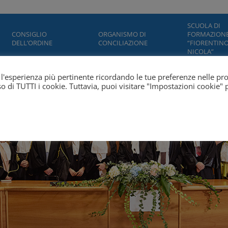
SCUOLA DI
CONSIGLIO
ORGANISMO DI
FORMAZION
DELL’ORDINE
CONCILIAZIONE
“FIORENTINO
NICOLA”
ti l'esperienza più pertinente ricordando le tue preferenze nelle pr
'uso di TUTTI i cookie. Tuttavia, puoi visitare "Impostazioni cookie