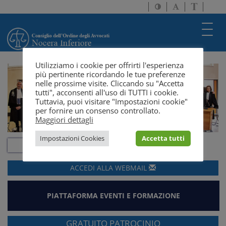
Attiva/disattiva
Attiva/disatti
Passa
alto
dimensione
a
contrasto
testo
version
Toggl
solo
navig
testo
Utilizziamo i cookie per offrirti l'esperienza
più pertinente ricordando le tue preferenze
nelle prossime visite. Cliccando su "Accetta
tutti", acconsenti all'uso di TUTTI i cookie.
Tuttavia, puoi visitare "Impostazioni cookie"
per fornire un consenso controllato.
Maggiori dettagli
Impostazioni Cookies
Accetta tutti
ACCEDI ALLA
WEBMAIL
PIATTAFORMA EVENTI E FORMAZIONE
GRATUITO PATROCINIO