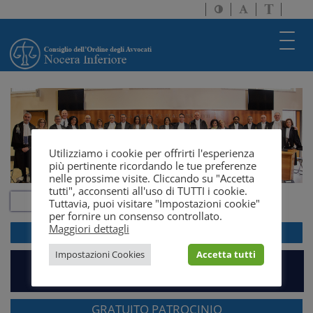
Attiva/disattiva
Attiva/disatti
Passa
alto
dimensione
a
contrasto
testo
version
Toggl
solo
navig
testo
Utilizziamo i cookie per offrirti l'esperienza
più pertinente ricordando le tue preferenze
nelle prossime visite. Cliccando su "Accetta
tutti", acconsenti all'uso di TUTTI i cookie.
Tuttavia, puoi visitare "Impostazioni cookie"
per fornire un consenso controllato.
Maggiori dettagli
ACCEDI ALLA
WEBMAIL
Impostazioni Cookies
Accetta tutti
PIATTAFORMA EVENTI E FORMAZIONE
GRATUITO PATROCINIO