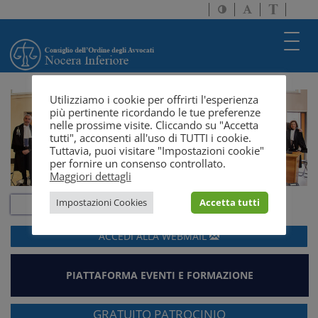
Attiva/disattiva
Attiva/disatti
Passa
alto
dimensione
a
contrasto
testo
version
Toggl
solo
navig
testo
Utilizziamo i cookie per offrirti l'esperienza
più pertinente ricordando le tue preferenze
nelle prossime visite. Cliccando su "Accetta
tutti", acconsenti all'uso di TUTTI i cookie.
Tuttavia, puoi visitare "Impostazioni cookie"
per fornire un consenso controllato.
Maggiori dettagli
Impostazioni Cookies
Accetta tutti
ACCEDI ALLA
WEBMAIL
PIATTAFORMA EVENTI E FORMAZIONE
GRATUITO PATROCINIO