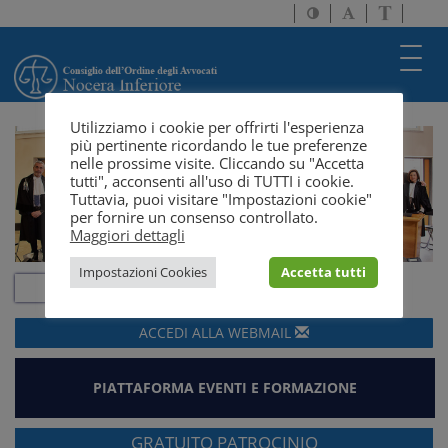
Attiva/disattiva
Attiva/disatti
Passa
alto
dimensione
a
contrasto
testo
version
Toggl
solo
navig
testo
Utilizziamo i cookie per offrirti l'esperienza
più pertinente ricordando le tue preferenze
nelle prossime visite. Cliccando su "Accetta
tutti", acconsenti all'uso di TUTTI i cookie.
Tuttavia, puoi visitare "Impostazioni cookie"
per fornire un consenso controllato.
Maggiori dettagli
Impostazioni Cookies
Accetta tutti
ACCEDI ALLA
WEBMAIL
PIATTAFORMA EVENTI E FORMAZIONE
GRATUITO PATROCINIO