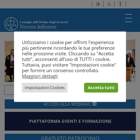
Attiva/disattiva
Attiva/disatti
Passa
alto
dimensione
a
contrasto
testo
version
Toggl
solo
navig
testo
Utilizziamo i cookie per offrirti l'esperienza
più pertinente ricordando le tue preferenze
nelle prossime visite. Cliccando su "Accetta
tutti", acconsenti all'uso di TUTTI i cookie.
Tuttavia, puoi visitare "Impostazioni cookie"
per fornire un consenso controllato.
Maggiori dettagli
Impostazioni Cookies
Accetta tutti
ACCEDI ALLA
WEBMAIL
PIATTAFORMA EVENTI E FORMAZIONE
GRATUITO PATROCINIO