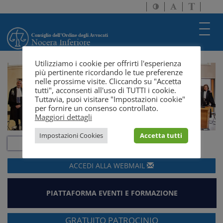
Attiva/disattiva
Attiva/disatti
Passa
alto
dimensione
a
contrasto
testo
version
Toggl
solo
navig
testo
Utilizziamo i cookie per offrirti l'esperienza
più pertinente ricordando le tue preferenze
nelle prossime visite. Cliccando su "Accetta
tutti", acconsenti all'uso di TUTTI i cookie.
Tuttavia, puoi visitare "Impostazioni cookie"
per fornire un consenso controllato.
Maggiori dettagli
Impostazioni Cookies
Accetta tutti
ACCEDI ALLA
WEBMAIL
PIATTAFORMA EVENTI E FORMAZIONE
GRATUITO PATROCINIO