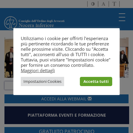
Attiva/disattiva
Attiva/disatti
Passa
alto
dimensione
a
contrasto
testo
version
Toggl
solo
navig
testo
Utilizziamo i cookie per offrirti l'esperienza
più pertinente ricordando le tue preferenze
nelle prossime visite. Cliccando su "Accetta
tutti", acconsenti all'uso di TUTTI i cookie.
Tuttavia, puoi visitare "Impostazioni cookie"
per fornire un consenso controllato.
Maggiori dettagli
Impostazioni Cookies
Accetta tutti
ACCEDI ALLA
WEBMAIL
PIATTAFORMA EVENTI E FORMAZIONE
GRATUITO PATROCINIO