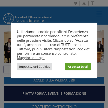
Attiva/disattiva
Attiva/disatti
Passa
alto
dimensione
a
contrasto
testo
version
Toggl
solo
navig
testo
Utilizziamo i cookie per offrirti l'esperienza
più pertinente ricordando le tue preferenze
nelle prossime visite. Cliccando su "Accetta
tutti", acconsenti all'uso di TUTTI i cookie.
Tuttavia, puoi visitare "Impostazioni cookie"
per fornire un consenso controllato.
Maggiori dettagli
Impostazioni Cookies
Accetta tutti
ACCEDI ALLA
WEBMAIL
PIATTAFORMA EVENTI E FORMAZIONE
GRATUITO PATROCINIO