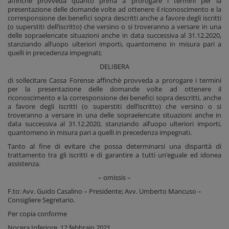
affinchè provveda quanto prima a prorogare i termini per la
presentazione delle domande volte ad ottenere il riconoscimento e la
corresponsione dei benefici sopra descritti anche a favore degli iscritti
(o superstiti dell’iscritto) che versino o si troveranno a versare in una
delle sopraelencate situazioni anche in data successiva al 31.12.2020,
stanziando all’uopo ulteriori importi, quantomeno in misura pari a
quelli in precedenza impegnati;
DELIBERA
di sollecitare Cassa Forense affinchè provveda a prorogare i termini
per la presentazione delle domande volte ad ottenere il
riconoscimento e la corresponsione dei benefici sopra descritti, anche
a favore degli iscritti (o superstiti dell’iscritto) che versino o si
troveranno a versare in una delle sopraelencate situazioni anche in
data successiva al 31.12.2020, stanziando all’uopo ulteriori importi,
quantomeno in misura pari a quelli in precedenza impegnati.
Tanto al fine di evitare che possa determinarsi una disparità di
trattamento tra gli iscritti e di garantire a tutti un’eguale ed idonea
assistenza.
– omissis –
F.to: Avv. Guido Casalino – Presidente; Avv. Umberto Mancuso –
Consigliere Segretario.
Per copia conforme
Nocera Inferiore, 12 febbraio 2021