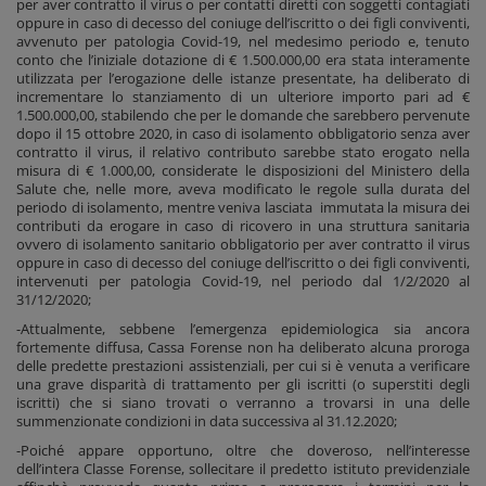
per aver contratto il virus o per contatti diretti con soggetti contagiati
oppure in caso di decesso del coniuge dell’iscritto o dei figli conviventi,
avvenuto per patologia Covid-19, nel medesimo periodo e, tenuto
conto che l’iniziale dotazione di € 1.500.000,00 era stata interamente
utilizzata per l’erogazione delle istanze presentate, ha deliberato di
incrementare lo stanziamento di un ulteriore importo pari ad €
1.500.000,00, stabilendo che per le domande che sarebbero pervenute
dopo il 15 ottobre 2020, in caso di isolamento obbligatorio senza aver
contratto il virus, il relativo contributo sarebbe stato erogato nella
misura di € 1.000,00, considerate le disposizioni del Ministero della
Salute che, nelle more, aveva modificato le regole sulla durata del
periodo di isolamento, mentre veniva lasciata immutata la misura dei
contributi da erogare in caso di ricovero in una struttura sanitaria
ovvero di isolamento sanitario obbligatorio per aver contratto il virus
oppure in caso di decesso del coniuge dell’iscritto o dei figli conviventi,
intervenuti per patologia Covid-19, nel periodo dal 1/2/2020 al
31/12/2020;
-Attualmente, sebbene l’emergenza epidemiologica sia ancora
fortemente diffusa, Cassa Forense non ha deliberato alcuna proroga
delle predette prestazioni assistenziali, per cui si è venuta a verificare
una grave disparità di trattamento per gli iscritti (o superstiti degli
iscritti) che si siano trovati o verranno a trovarsi in una delle
summenzionate condizioni in data successiva al 31.12.2020;
-Poiché appare opportuno, oltre che doveroso, nell’interesse
dell’intera Classe Forense, sollecitare il predetto istituto previdenziale