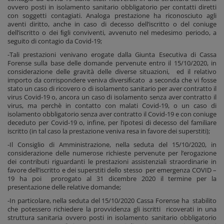
ovvero posti in isolamento sanitario obbligatorio per contatti diretti
con soggetti contagiati. Analoga prestazione ha riconosciuto agli
aventi diritto, anche in caso di decesso dell’iscritto o del coniuge
dell’iscritto o dei ﬁgli conviventi, avvenuto nel medesimo periodo, a
seguito di contagio da Covid-19;
-Tali prestazioni venivano erogate dalla Giunta Esecutiva di Cassa
Forense sulla base delle domande pervenute entro il 15/10/2020, in
considerazione delle gravità delle diverse situazioni, ed il relativo
importo da corrispondere veniva diversiﬁcato a seconda che vi fosse
stato un caso di ricovero o di isolamento sanitario per aver contratto il
virus Covid-19 o, ancora un caso di isolamento senza aver contratto il
virus, ma perchè in contatto con malati Covid-19, o un caso di
isolamento obbligatorio senza aver contratto il Covid-19 e con coniuge
deceduto per Covid-19 o, infine, per l’ipotesi di decesso del familiare
iscritto (in tal caso la prestazione veniva resa in favore dei superstiti);
-Il Consiglio di Amministrazione, nella seduta del 15/10/2020, in
considerazione delle numerose richieste pervenute per l’erogazione
dei contributi riguardanti le prestazioni assistenziali straordinarie in
favore dell’iscritto e dei superstiti dello stesso per emergenza COVID –
19 ha poi prorogato al 31 dicembre 2020 il termine per la
presentazione delle relative domande;
-In particolare, nella seduta del 15/10/2020 Cassa Forense ha stabilito
che potessero richiedere la provvidenza gli iscritti ricoverati in una
struttura sanitaria ovvero posti in isolamento sanitario obbligatorio