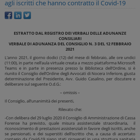
agli iscritti che hanno contratto il Covid-19
ESTRATTO DAL REGISTRO DEI VERBALI DELLE ADUNANZE
CONSILIARI
VERBALE DI ADUNANZA DEL CONSIGLIO N. 3 DEL 12 FEBBRAIO
2021
L’anno 2021, il giorno dodici (12) del mese di febbraio, alle ore undici
(11:00), in parte nell’aula virtuale creata a mezzo piattaforma Microsoft
Teams e in parte in presenza presso la Biblioteca dell’Ordine, si è
riunito il Consiglio dell’Ordine degli Avvocati di Nocera Inferiore, giusta
determinazione del Presidente, Avv. Guido Casalino, per discutere e
deliberare sul seguente O.d.G.:
– omissis –
Il Consiglio, all’unanimità dei presenti,
Rilevato che:
-Con delibera del 29 luglio 2020 il Consiglio di Amministrazione di Cassa
Forense ha previsto, quale misura assistenziale straordinaria, il
riconoscimento di prestazioni assistenziali in favore degli iscritti, anche
se pensionati, e dei superstiti dell’iscritto che, a causa di accertato
contagio da Covid-19 siano stati ricoverati in una struttura sanitaria