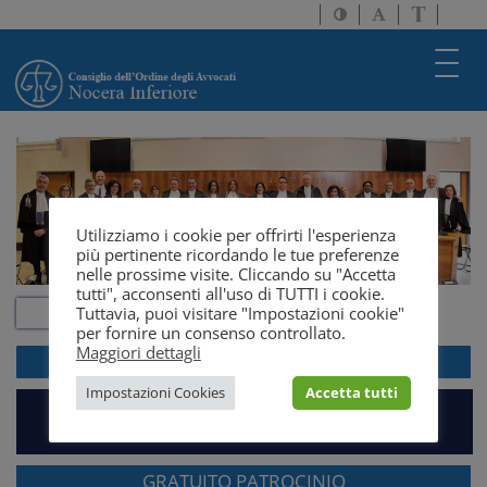
Attiva/disattiva
Attiva/disatti
Passa
alto
dimensione
a
contrasto
testo
version
Toggl
solo
navig
testo
Utilizziamo i cookie per offrirti l'esperienza
più pertinente ricordando le tue preferenze
nelle prossime visite. Cliccando su "Accetta
tutti", acconsenti all'uso di TUTTI i cookie.
Tuttavia, puoi visitare "Impostazioni cookie"
per fornire un consenso controllato.
Maggiori dettagli
ACCEDI ALLA
WEBMAIL
Impostazioni Cookies
Accetta tutti
PIATTAFORMA EVENTI E FORMAZIONE
GRATUITO PATROCINIO