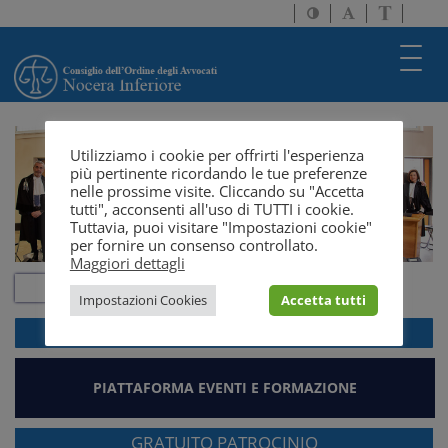
Attiva/disattiva
Attiva/disatti
Passa
alto
dimensione
a
contrasto
testo
version
Toggl
solo
navig
testo
Utilizziamo i cookie per offrirti l'esperienza
più pertinente ricordando le tue preferenze
nelle prossime visite. Cliccando su "Accetta
tutti", acconsenti all'uso di TUTTI i cookie.
Tuttavia, puoi visitare "Impostazioni cookie"
per fornire un consenso controllato.
Maggiori dettagli
Impostazioni Cookies
Accetta tutti
ACCEDI ALLA
WEBMAIL
PIATTAFORMA EVENTI E FORMAZIONE
GRATUITO PATROCINIO