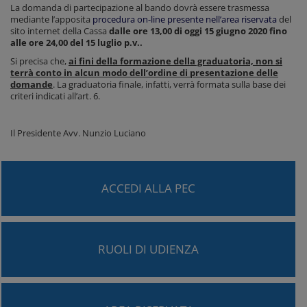
La domanda di partecipazione al bando dovrà essere trasmessa
mediante l’apposita
procedura on-line presente nell’area riservata
del
sito internet della Cassa
dalle ore 13,00 di oggi 15 giugno 2020 fino
alle ore 24,00 del 15 luglio p.v..
Si precisa che,
ai fini della formazione della graduatoria, non si
terrà conto in alcun modo dell’ordine di presentazione delle
domande
. La graduatoria finale, infatti, verrà formata sulla base dei
criteri indicati all’art. 6.
Il Presidente Avv. Nunzio Luciano
ACCEDI ALLA PEC
RUOLI DI UDIENZA