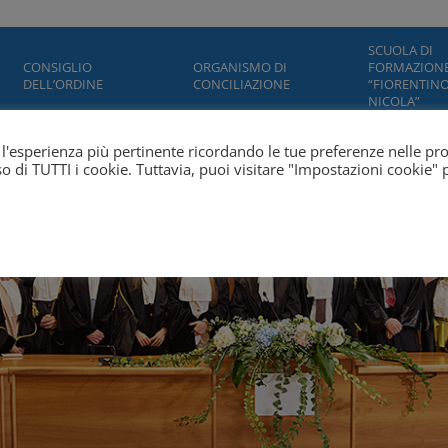
SCUOLA DI
CONSIGLIO
ORGANISMO DI
FORMAZION
DELL’ORDINE
CONCILIAZIONE
“FIORENTINO
NICOLA”
ti l'esperienza più pertinente ricordando le tue preferenze nelle pr
'uso di TUTTI i cookie. Tuttavia, puoi visitare "Impostazioni cookie