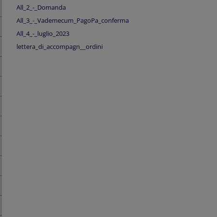
All_2_-_Domanda
All_3_-_Vademecum_PagoPa_conferma
All_4_-_luglio_2023
lettera_di_accompagn__ordini