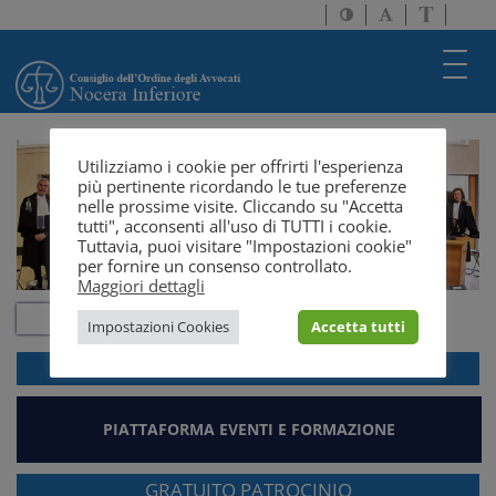
Attiva/disattiva
Attiva/disatti
Passa
alto
dimensione
a
contrasto
testo
version
Toggl
solo
navig
testo
Utilizziamo i cookie per offrirti l'esperienza
più pertinente ricordando le tue preferenze
nelle prossime visite. Cliccando su "Accetta
tutti", acconsenti all'uso di TUTTI i cookie.
Tuttavia, puoi visitare "Impostazioni cookie"
per fornire un consenso controllato.
Maggiori dettagli
Impostazioni Cookies
Accetta tutti
ACCEDI ALLA
WEBMAIL
PIATTAFORMA EVENTI E FORMAZIONE
GRATUITO PATROCINIO