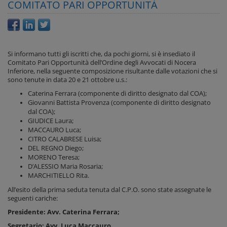
COMITATO PARI OPPORTUNITÀ
Si informano tutti gli iscritti che, da pochi giorni, si è insediato il
Comitato Pari Opportunità dell’Ordine degli Avvocati di Nocera
Inferiore, nella seguente composizione risultante dalle votazioni che si
sono tenute in data 20 e 21 ottobre u.s.:
Caterina Ferrara (componente di diritto designato dal COA);
Giovanni Battista Provenza (componente di diritto designato
dal COA);
GIUDICE Laura;
MACCAURO Luca;
CITRO CALABRESE Luisa;
DEL REGNO Diego;
MORENO Teresa;
D’ALESSIO Maria Rosaria;
MARCHITIELLO Rita.
All’esito della prima seduta tenuta dal C.P.O. sono state assegnate le
seguenti cariche:
Presidente:
Avv. Caterina Ferrara;
Segretario:
Avv. Luca Maccauro.