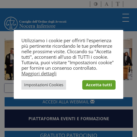
Attiva/disattiva
Attiva/disatti
Passa
alto
dimensione
a
contrasto
testo
version
Toggl
solo
navig
testo
Utilizziamo i cookie per offrirti l'esperienza
più pertinente ricordando le tue preferenze
nelle prossime visite. Cliccando su "Accetta
tutti", acconsenti all'uso di TUTTI i cookie.
Tuttavia, puoi visitare "Impostazioni cookie"
per fornire un consenso controllato.
Maggiori dettagli
Impostazioni Cookies
Accetta tutti
ACCEDI ALLA
WEBMAIL
PIATTAFORMA EVENTI E FORMAZIONE
GRATUITO PATROCINIO