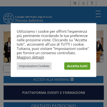
Attiva/disattiva
Attiva/disatti
Passa
alto
dimensione
a
contrasto
testo
version
Toggl
solo
navig
testo
Utilizziamo i cookie per offrirti l'esperienza
più pertinente ricordando le tue preferenze
nelle prossime visite. Cliccando su "Accetta
tutti", acconsenti all'uso di TUTTI i cookie.
Tuttavia, puoi visitare "Impostazioni cookie"
per fornire un consenso controllato.
Maggiori dettagli
Impostazioni Cookies
Accetta tutti
ACCEDI ALLA
WEBMAIL
PIATTAFORMA EVENTI E FORMAZIONE
GRATUITO PATROCINIO