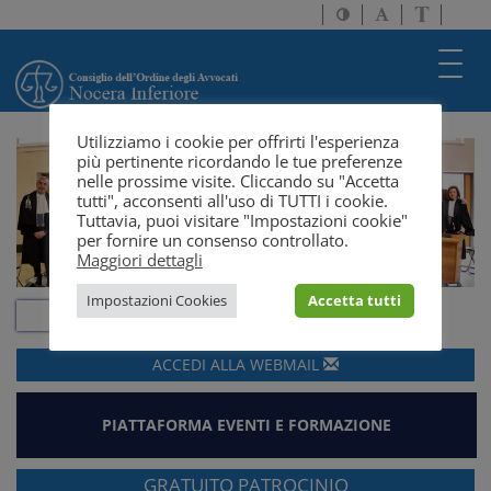
Attiva/disattiva
Attiva/disatti
Passa
alto
dimensione
a
contrasto
testo
version
Toggl
solo
navig
testo
Utilizziamo i cookie per offrirti l'esperienza
più pertinente ricordando le tue preferenze
nelle prossime visite. Cliccando su "Accetta
tutti", acconsenti all'uso di TUTTI i cookie.
Tuttavia, puoi visitare "Impostazioni cookie"
per fornire un consenso controllato.
Maggiori dettagli
Impostazioni Cookies
Accetta tutti
ACCEDI ALLA
WEBMAIL
PIATTAFORMA EVENTI E FORMAZIONE
GRATUITO PATROCINIO