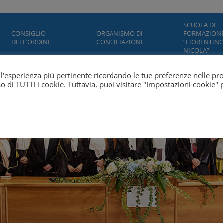
SCUOLA DI
CONSIGLIO
ORGANISMO DI
FORMAZION
DELL’ORDINE
CONCILIAZIONE
“FIORENTINO
NICOLA”
ti l'esperienza più pertinente ricordando le tue preferenze nelle pr
'uso di TUTTI i cookie. Tuttavia, puoi visitare "Impostazioni cookie