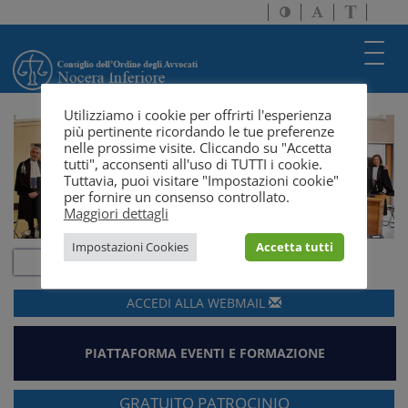
Attiva/disattiva
Attiva/disatti
Passa
alto
dimensione
a
contrasto
testo
version
Toggl
solo
navig
testo
Utilizziamo i cookie per offrirti l'esperienza
più pertinente ricordando le tue preferenze
nelle prossime visite. Cliccando su "Accetta
tutti", acconsenti all'uso di TUTTI i cookie.
Tuttavia, puoi visitare "Impostazioni cookie"
per fornire un consenso controllato.
Maggiori dettagli
Impostazioni Cookies
Accetta tutti
ACCEDI ALLA
WEBMAIL
PIATTAFORMA EVENTI E FORMAZIONE
GRATUITO PATROCINIO