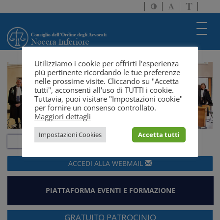
Attiva/disattiva
Attiva/disatti
Passa
alto
dimensione
a
contrasto
testo
version
Toggl
solo
navig
testo
Utilizziamo i cookie per offrirti l'esperienza
più pertinente ricordando le tue preferenze
nelle prossime visite. Cliccando su "Accetta
tutti", acconsenti all'uso di TUTTI i cookie.
Tuttavia, puoi visitare "Impostazioni cookie"
per fornire un consenso controllato.
Maggiori dettagli
Impostazioni Cookies
Accetta tutti
ACCEDI ALLA
WEBMAIL
PIATTAFORMA EVENTI E FORMAZIONE
GRATUITO PATROCINIO