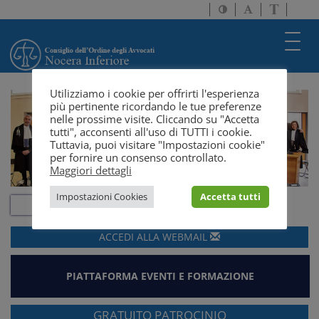
Attiva/disattiva
Attiva/disatti
Passa
alto
dimensione
a
contrasto
testo
version
Toggl
solo
navig
testo
Utilizziamo i cookie per offrirti l'esperienza
più pertinente ricordando le tue preferenze
nelle prossime visite. Cliccando su "Accetta
tutti", acconsenti all'uso di TUTTI i cookie.
Tuttavia, puoi visitare "Impostazioni cookie"
per fornire un consenso controllato.
Maggiori dettagli
Impostazioni Cookies
Accetta tutti
ACCEDI ALLA
WEBMAIL
PIATTAFORMA EVENTI E FORMAZIONE
GRATUITO PATROCINIO