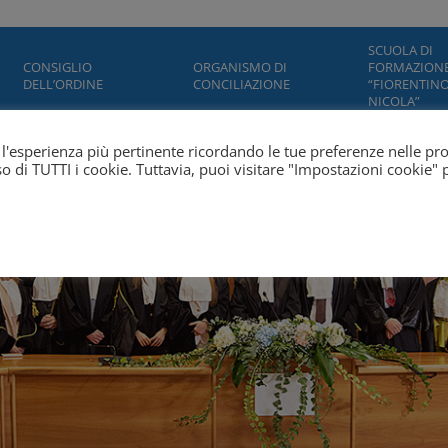
SCUOLA DI
CONSIGLIO
ORGANISMO DI
FORMAZION
DELL’ORDINE
CONCILIAZIONE
“FIORENTINO
NICOLA”
ti l'esperienza più pertinente ricordando le tue preferenze nelle pr
'uso di TUTTI i cookie. Tuttavia, puoi visitare "Impostazioni cookie