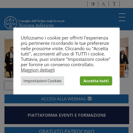
Attiva/disattiva
Attiva/disatti
Passa
alto
dimensione
a
contrasto
testo
version
Toggl
solo
navig
testo
Utilizziamo i cookie per offrirti l'esperienza
più pertinente ricordando le tue preferenze
nelle prossime visite. Cliccando su "Accetta
tutti", acconsenti all'uso di TUTTI i cookie.
Tuttavia, puoi visitare "Impostazioni cookie"
per fornire un consenso controllato.
Maggiori dettagli
Impostazioni Cookies
Accetta tutti
ACCEDI ALLA
WEBMAIL
PIATTAFORMA EVENTI E FORMAZIONE
GRATUITO PATROCINIO