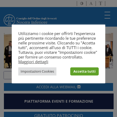
Attiva/disattiva
Attiva/disatti
Passa
alto
dimensione
a
contrasto
testo
version
Toggl
solo
navig
testo
Utilizziamo i cookie per offrirti l'esperienza
più pertinente ricordando le tue preferenze
nelle prossime visite. Cliccando su "Accetta
tutti", acconsenti all'uso di TUTTI i cookie.
Tuttavia, puoi visitare "Impostazioni cookie"
per fornire un consenso controllato.
Maggiori dettagli
Impostazioni Cookies
Accetta tutti
ACCEDI ALLA
WEBMAIL
PIATTAFORMA EVENTI E FORMAZIONE
GRATUITO PATROCINIO