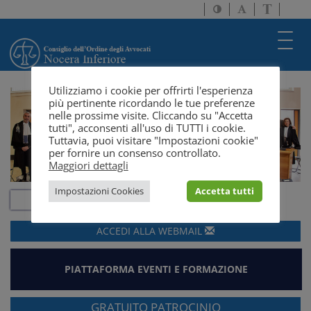
Attiva/disattiva
Attiva/disatti
Passa
alto
dimensione
a
contrasto
testo
version
Toggl
solo
navig
testo
Utilizziamo i cookie per offrirti l'esperienza
più pertinente ricordando le tue preferenze
nelle prossime visite. Cliccando su "Accetta
tutti", acconsenti all'uso di TUTTI i cookie.
Tuttavia, puoi visitare "Impostazioni cookie"
per fornire un consenso controllato.
Maggiori dettagli
Impostazioni Cookies
Accetta tutti
ACCEDI ALLA
WEBMAIL
PIATTAFORMA EVENTI E FORMAZIONE
GRATUITO PATROCINIO