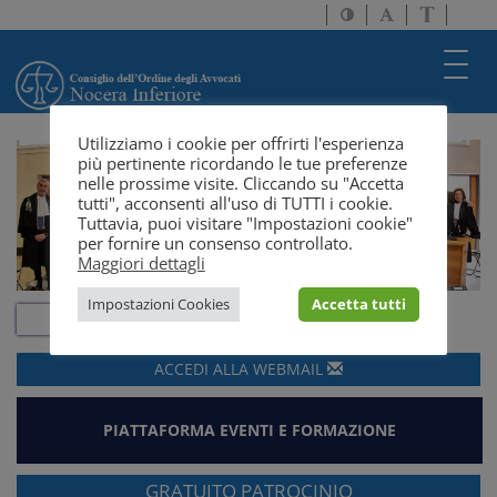
Attiva/disattiva
Attiva/disatti
Passa
alto
dimensione
a
contrasto
testo
version
Toggl
solo
navig
testo
Utilizziamo i cookie per offrirti l'esperienza
più pertinente ricordando le tue preferenze
nelle prossime visite. Cliccando su "Accetta
tutti", acconsenti all'uso di TUTTI i cookie.
Tuttavia, puoi visitare "Impostazioni cookie"
per fornire un consenso controllato.
Maggiori dettagli
Impostazioni Cookies
Accetta tutti
ACCEDI ALLA
WEBMAIL
PIATTAFORMA EVENTI E FORMAZIONE
GRATUITO PATROCINIO