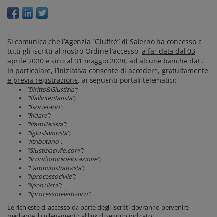
Si comunica che l’Agenzia “Giuffrè” di Salerno ha concesso a
tutti gli iscritti al nostro Ordine l’accesso,
a far data dal 03
aprile 2020 e sino al 31 maggio 2020,
ad alcune banche dati.
In particolare, l’iniziativa consente di accedere,
gratuitamente
e previa registrazione
, ai seguenti portali telematici:
“Diritto&Giustizia”;
“Ilfallimentarista”;
“Ilsocietario”;
“Ridare”;
“Ilfamiliarista”;
“Ilgiuslavorista”;
“Iltributario”;
“Giustiziacivile.com”;
“Ilcondominioelocazione”;
“L’amministrativista”;
“Ilprocessocivile”;
“Ilpenalista”;
“Ilprocessotelematico”.
Le richieste di accesso da parte degli iscritti dovranno pervenire
mediante il collegamento al link di seguito indicato: