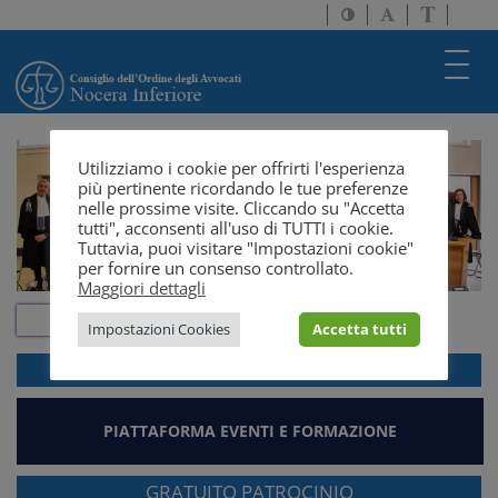
Attiva/disattiva
Attiva/disatti
Passa
alto
dimensione
a
contrasto
testo
version
Toggl
solo
navig
testo
Utilizziamo i cookie per offrirti l'esperienza
più pertinente ricordando le tue preferenze
nelle prossime visite. Cliccando su "Accetta
tutti", acconsenti all'uso di TUTTI i cookie.
Tuttavia, puoi visitare "Impostazioni cookie"
per fornire un consenso controllato.
Maggiori dettagli
Impostazioni Cookies
Accetta tutti
ACCEDI ALLA
WEBMAIL
PIATTAFORMA EVENTI E FORMAZIONE
GRATUITO PATROCINIO