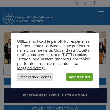
Attiva/disattiva
Attiva/disatti
Passa
alto
dimensione
a
contrasto
testo
version
Toggl
solo
navig
testo
Utilizziamo i cookie per offrirti l'esperienza
più pertinente ricordando le tue preferenze
nelle prossime visite. Cliccando su "Accetta
tutti", acconsenti all'uso di TUTTI i cookie.
Tuttavia, puoi visitare "Impostazioni cookie"
per fornire un consenso controllato.
Maggiori dettagli
Impostazioni Cookies
Accetta tutti
ACCEDI ALLA
WEBMAIL
PIATTAFORMA EVENTI E FORMAZIONE
GRATUITO PATROCINIO