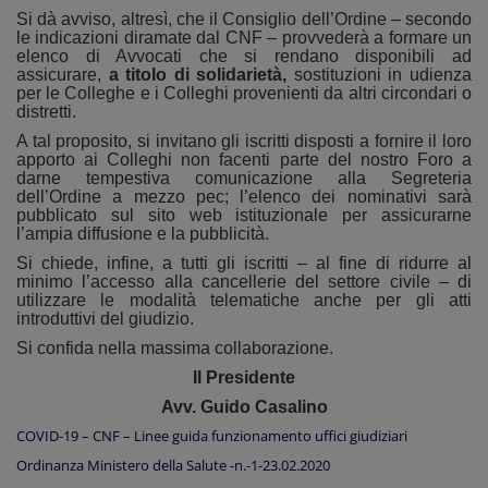
Si dà avviso, altresì, che il Consiglio dell’Ordine – secondo
le indicazioni diramate dal CNF – provvederà a formare un
elenco di Avvocati che si rendano disponibili ad
assicurare,
a titolo di solidarietà,
sostituzioni in udienza
per le Colleghe e i Colleghi provenienti da altri circondari o
distretti.
A tal proposito, si invitano gli iscritti disposti a fornire il loro
apporto ai Colleghi non facenti parte del nostro Foro a
darne tempestiva comunicazione alla Segreteria
dell’Ordine a mezzo pec; l’elenco dei nominativi sarà
pubblicato sul sito web istituzionale per assicurarne
l’ampia diffusione e la pubblicità.
Si chiede, infine, a tutti gli iscritti – al fine di ridurre al
minimo l’accesso alla cancellerie del settore civile – di
utilizzare le modalità telematiche anche per gli atti
introduttivi del giudizio.
Si confida nella massima collaborazione.
Il Presidente
Avv. Guido Casalino
COVID-19 – CNF – Linee guida funzionamento uffici giudiziari
Ordinanza Ministero della Salute -n.-1-23.02.2020