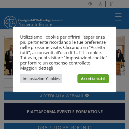
Attiva/disattiva
Attiva/disatti
Passa
alto
dimensione
a
contrasto
testo
version
Toggl
solo
navig
testo
Utilizziamo i cookie per offrirti l'esperienza
più pertinente ricordando le tue preferenze
nelle prossime visite. Cliccando su "Accetta
tutti", acconsenti all'uso di TUTTI i cookie.
Tuttavia, puoi visitare "Impostazioni cookie"
per fornire un consenso controllato.
Maggiori dettagli
Impostazioni Cookies
Accetta tutti
ACCEDI ALLA
WEBMAIL
PIATTAFORMA EVENTI E FORMAZIONE
GRATUITO PATROCINIO