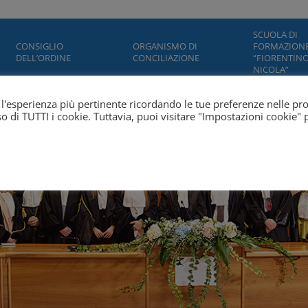
SCUOLA DI
CONSIGLIO
ORGANISMO DI
FORMAZION
DELL’ORDINE
CONCILIAZIONE
“FIORENTINO
NICOLA”
ti l'esperienza più pertinente ricordando le tue preferenze nelle pr
'uso di TUTTI i cookie. Tuttavia, puoi visitare "Impostazioni cookie