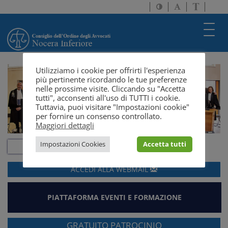
Attiva/disattiva
Attiva/disatti
Passa
alto
dimensione
a
contrasto
testo
version
Toggl
solo
navig
testo
Utilizziamo i cookie per offrirti l'esperienza
più pertinente ricordando le tue preferenze
nelle prossime visite. Cliccando su "Accetta
tutti", acconsenti all'uso di TUTTI i cookie.
Tuttavia, puoi visitare "Impostazioni cookie"
per fornire un consenso controllato.
Maggiori dettagli
Impostazioni Cookies
Accetta tutti
ACCEDI ALLA
WEBMAIL
PIATTAFORMA EVENTI E FORMAZIONE
GRATUITO PATROCINIO