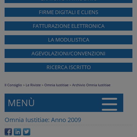
FIRME DIGITALI E CLIENS
FATTURAZIONE ELETTRONICA
LA MODULISTICA
AGEVOLAZIONI/CONVENZIONI
RICERCA ISCRITTO
Il Consiglio
>
Le Riviste
>
Omnia Iustitiae
>
Archivio Omnia Iustitiae
MENÙ
Omnia Iustitiae: Anno 2009