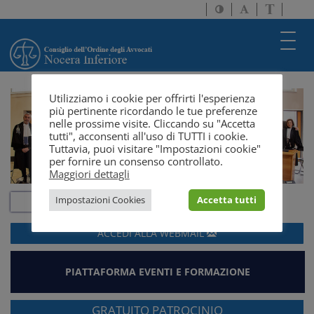
Attiva/disattiva
Attiva/disatti
Passa
alto
dimensione
a
contrasto
testo
version
Toggl
solo
navig
testo
Utilizziamo i cookie per offrirti l'esperienza
più pertinente ricordando le tue preferenze
nelle prossime visite. Cliccando su "Accetta
tutti", acconsenti all'uso di TUTTI i cookie.
Tuttavia, puoi visitare "Impostazioni cookie"
per fornire un consenso controllato.
Maggiori dettagli
Impostazioni Cookies
Accetta tutti
ACCEDI ALLA
WEBMAIL
PIATTAFORMA EVENTI E FORMAZIONE
GRATUITO PATROCINIO