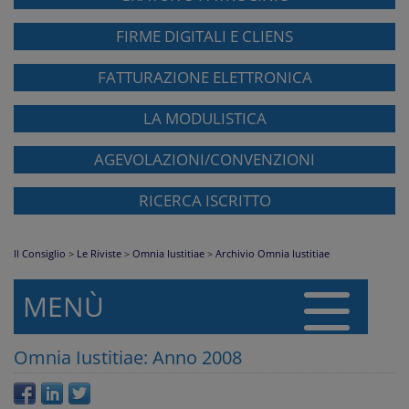
FIRME DIGITALI E CLIENS
FATTURAZIONE ELETTRONICA
LA MODULISTICA
AGEVOLAZIONI/CONVENZIONI
RICERCA ISCRITTO
Il Consiglio
>
Le Riviste
>
Omnia Iustitiae
>
Archivio Omnia Iustitiae
MENÙ
Omnia Iustitiae: Anno 2008