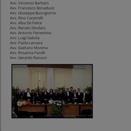
Avv. Vincenzo Barbato
Avv. Francesco Bonaduce
Avv. Giuseppe Buongiorno
Avv. Rino Carpinelli
Avv. Alba De Felice
Avv. Renato Diodato
Avv. Antonio Ferrentino
Avv. Luigi Gabola
Avv. Paola Lanzara
Avv. Gaetano Morena
Avv. Rosanna Pacelli
Avv. Gerardo Ranucci