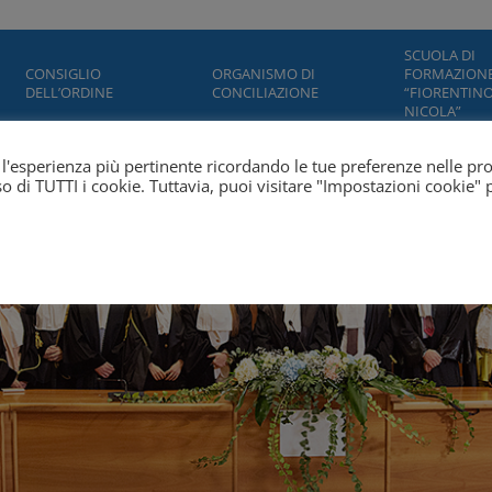
SCUOLA DI
CONSIGLIO
ORGANISMO DI
FORMAZION
DELL’ORDINE
CONCILIAZIONE
“FIORENTINO
NICOLA”
ti l'esperienza più pertinente ricordando le tue preferenze nelle pr
'uso di TUTTI i cookie. Tuttavia, puoi visitare "Impostazioni cookie