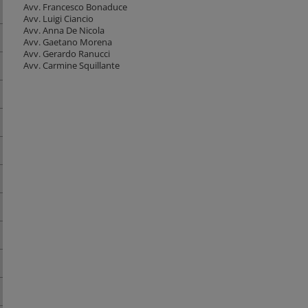
Avv. Francesco Bonaduce
Avv. Luigi Ciancio
Avv. Anna De Nicola
Avv. Gaetano Morena
Avv. Gerardo Ranucci
Avv. Carmine Squillante