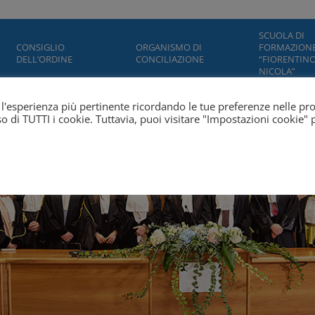
SCUOLA DI
CONSIGLIO
ORGANISMO DI
FORMAZION
DELL’ORDINE
CONCILIAZIONE
“FIORENTINO
NICOLA”
ti l'esperienza più pertinente ricordando le tue preferenze nelle pr
'uso di TUTTI i cookie. Tuttavia, puoi visitare "Impostazioni cookie