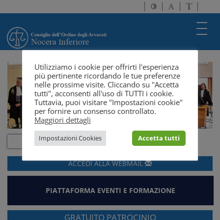
Attiva/disattiva
Attiva/disatti
Passa
alto
dimensione
a
contrasto
testo
version
Toggl
solo
navig
testo
Utilizziamo i cookie per offrirti l'esperienza
più pertinente ricordando le tue preferenze
nelle prossime visite. Cliccando su "Accetta
tutti", acconsenti all'uso di TUTTI i cookie.
Tuttavia, puoi visitare "Impostazioni cookie"
per fornire un consenso controllato.
Maggiori dettagli
Impostazioni Cookies
Accetta tutti
ACCEDI ALLA
WEBMAIL
PIATTAFORMA EVENTI E FORMAZIONE
GRATUITO PATROCINIO