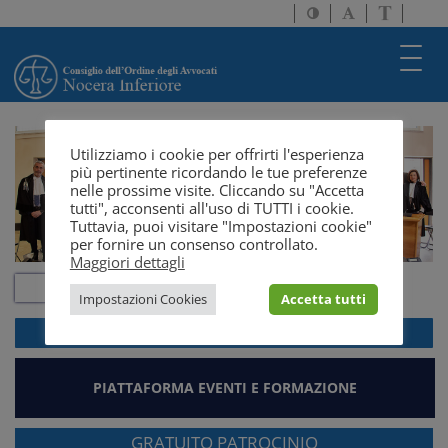
Attiva/disattiva
Attiva/disatti
Passa
alto
dimensione
a
contrasto
testo
version
Toggl
solo
navig
testo
Utilizziamo i cookie per offrirti l'esperienza
più pertinente ricordando le tue preferenze
nelle prossime visite. Cliccando su "Accetta
tutti", acconsenti all'uso di TUTTI i cookie.
Tuttavia, puoi visitare "Impostazioni cookie"
per fornire un consenso controllato.
Maggiori dettagli
Impostazioni Cookies
Accetta tutti
ACCEDI ALLA
WEBMAIL
PIATTAFORMA EVENTI E FORMAZIONE
GRATUITO PATROCINIO