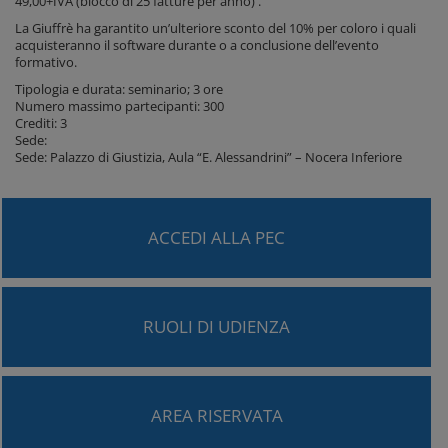
49,00+IVA (blocco di 25 fatture per anno) .
La Giuffrè ha garantito un’ulteriore sconto del 10% per coloro i quali
acquisteranno il software durante o a conclusione dell’evento
formativo.
Tipologia e durata: seminario; 3 ore
Numero massimo partecipanti: 300
Crediti: 3
Sede:
Sede: Palazzo di Giustizia, Aula “E. Alessandrini” – Nocera Inferiore
ACCEDI ALLA PEC
RUOLI DI UDIENZA
AREA RISERVATA