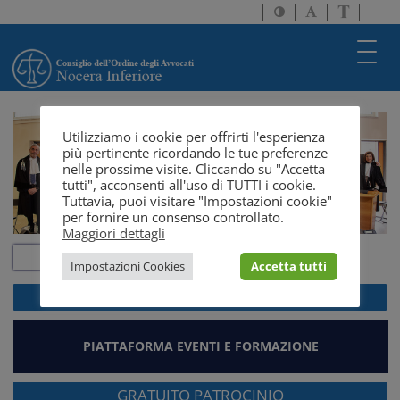
Attiva/disattiva
Attiva/disatti
Passa
alto
dimensione
a
contrasto
testo
version
Toggl
solo
navig
testo
Utilizziamo i cookie per offrirti l'esperienza
più pertinente ricordando le tue preferenze
nelle prossime visite. Cliccando su "Accetta
tutti", acconsenti all'uso di TUTTI i cookie.
Tuttavia, puoi visitare "Impostazioni cookie"
per fornire un consenso controllato.
Maggiori dettagli
Impostazioni Cookies
Accetta tutti
ACCEDI ALLA
WEBMAIL
PIATTAFORMA EVENTI E FORMAZIONE
GRATUITO PATROCINIO