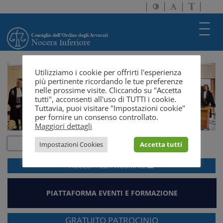
Attiva/disattiva
Attiva/disatti
Passa
alto
dimensione
a
contrasto
testo
version
Toggl
solo
navig
testo
Utilizziamo i cookie per offrirti l'esperienza
più pertinente ricordando le tue preferenze
nelle prossime visite. Cliccando su "Accetta
tutti", acconsenti all'uso di TUTTI i cookie.
Tuttavia, puoi visitare "Impostazioni cookie"
per fornire un consenso controllato.
Maggiori dettagli
Impostazioni Cookies
Accetta tutti
ACCEDI ALLA
WEBMAIL
PIATTAFORMA EVENTI E FORMAZIONE
GRATUITO PATROCINIO