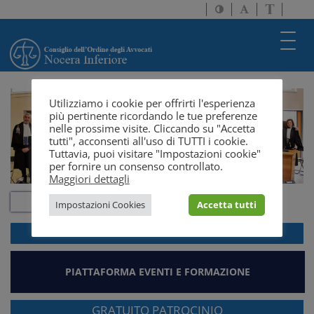
Attiva/disattiva
Attiva/disatti
Passa
alto
dimensione
a
contrasto
testo
version
Toggl
solo
navig
testo
Utilizziamo i cookie per offrirti l'esperienza
più pertinente ricordando le tue preferenze
nelle prossime visite. Cliccando su "Accetta
tutti", acconsenti all'uso di TUTTI i cookie.
Tuttavia, puoi visitare "Impostazioni cookie"
per fornire un consenso controllato.
Maggiori dettagli
Impostazioni Cookies
Accetta tutti
ACCEDI ALLA
WEBMAIL
PIATTAFORMA EVENTI E FORMAZIONE
GRATUITO PATROCINIO