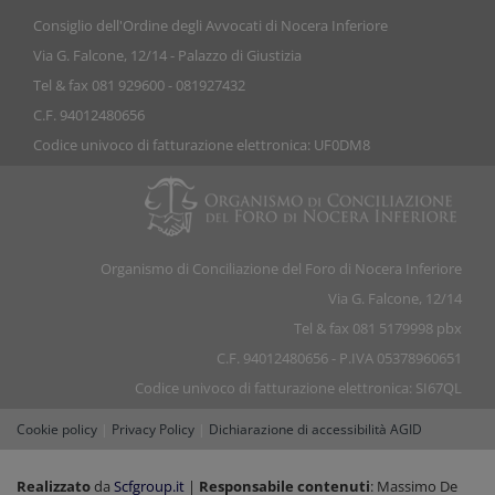
Consiglio dell'Ordine degli Avvocati di Nocera Inferiore
Via G. Falcone, 12/14 - Palazzo di Giustizia
Tel & fax 081 929600 - 081927432
C.F. 94012480656
Codice univoco di fatturazione elettronica: UF0DM8
Organismo di Conciliazione del Foro di Nocera Inferiore
Via G. Falcone, 12/14
Tel & fax 081 5179998 pbx
C.F. 94012480656 - P.IVA 05378960651
Codice univoco di fatturazione elettronica: SI67QL
Cookie policy
|
Privacy Policy
|
Dichiarazione di accessibilità AGID
Realizzato
da
Scfgroup.it
|
Responsabile contenuti
: Massimo De