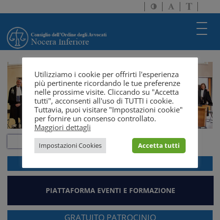
Attiva/disattiva
Attiva/disatti
Passa
alto
dimensione
a
contrasto
testo
version
Toggl
solo
navig
testo
Utilizziamo i cookie per offrirti l'esperienza
più pertinente ricordando le tue preferenze
nelle prossime visite. Cliccando su "Accetta
tutti", acconsenti all'uso di TUTTI i cookie.
Tuttavia, puoi visitare "Impostazioni cookie"
per fornire un consenso controllato.
Maggiori dettagli
Impostazioni Cookies
Accetta tutti
ACCEDI ALLA
WEBMAIL
PIATTAFORMA EVENTI E FORMAZIONE
GRATUITO PATROCINIO