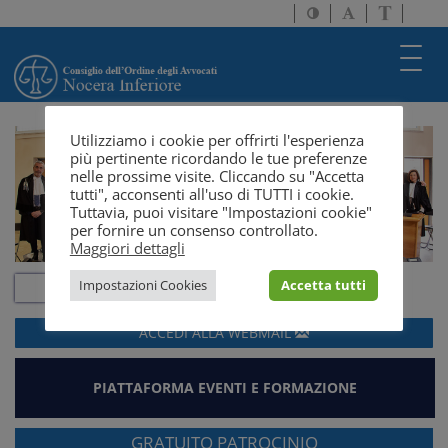
Attiva/disattiva
Attiva/disatti
Passa
alto
dimensione
a
contrasto
testo
version
Toggl
solo
navig
testo
Utilizziamo i cookie per offrirti l'esperienza
più pertinente ricordando le tue preferenze
nelle prossime visite. Cliccando su "Accetta
tutti", acconsenti all'uso di TUTTI i cookie.
Tuttavia, puoi visitare "Impostazioni cookie"
per fornire un consenso controllato.
Maggiori dettagli
Impostazioni Cookies
Accetta tutti
ACCEDI ALLA
WEBMAIL
PIATTAFORMA EVENTI E FORMAZIONE
GRATUITO PATROCINIO