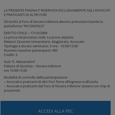
LA PRESENTE PAGINA E’ RISERVATA ESCLUSIVAMENTE AGLI AVVOCATI
E PRATICANTI DI ALTRI FORI
Gli iscritti al Foro di Nocera Inferiore devono prenotarsi tramite la
piattaforma “RICONOSCO”
DIRITTO CIVILE – 17/10/2009
La prova nel processo civile. Le prove atipiche.
Relatori: Docente Universitario, Magistrato, Avvocato
Tipologia e durata: seminario; 3 ore – 10.00/13.00
Numero massimo partecipanti: 400
Crediti: 3
Aula “E. Alessandrini”
Palazzo di Giustizia – Nocera Inferiore
ore 10.00/13.00
Modalità di controllo della partecipazione:
– Avvocati e praticanti di altri Fori: firma all’ingresso e all’uscita
– Avvocati e praticanti del Foro di Nocera Inferiore: tessera con chip di
prossimità
ACCEDI ALLA PEC