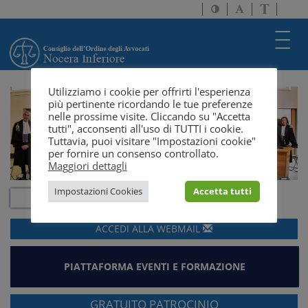
Attiva/disattiva
Attiva/disatti
Passa
alto
dimensione
a
contrasto
testo
version
Toggl
solo
navig
testo
Utilizziamo i cookie per offrirti l'esperienza
più pertinente ricordando le tue preferenze
nelle prossime visite. Cliccando su "Accetta
tutti", acconsenti all'uso di TUTTI i cookie.
Tuttavia, puoi visitare "Impostazioni cookie"
per fornire un consenso controllato.
Maggiori dettagli
Impostazioni Cookies
Accetta tutti
ACCEDI ALLA
WEBMAIL
PIATTAFORMA EVENTI E FORMAZIONE
GRATUITO PATROCINIO