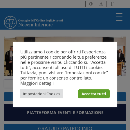
Attiva/disattiva
Attiva/disatti
Passa
alto
dimensione
a
contrasto
testo
version
Toggl
solo
navig
testo
Utilizziamo i cookie per offrirti l'esperienza
più pertinente ricordando le tue preferenze
nelle prossime visite. Cliccando su "Accetta
tutti", acconsenti all'uso di TUTTI i cookie.
Tuttavia, puoi visitare "Impostazioni cookie"
per fornire un consenso controllato.
Maggiori dettagli
Impostazioni Cookies
Accetta tutti
ACCEDI ALLA
WEBMAIL
PIATTAFORMA EVENTI E FORMAZIONE
GRATUITO PATROCINIO