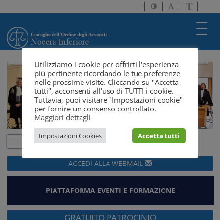
Attiva/disattiva
Attiva/disatti
Passa
alto
dimensione
a
contrasto
testo
version
Toggl
solo
navig
testo
Utilizziamo i cookie per offrirti l'esperienza
più pertinente ricordando le tue preferenze
nelle prossime visite. Cliccando su "Accetta
tutti", acconsenti all'uso di TUTTI i cookie.
Tuttavia, puoi visitare "Impostazioni cookie"
per fornire un consenso controllato.
Maggiori dettagli
Impostazioni Cookies
Accetta tutti
ACCEDI ALLA
WEBMAIL
PIATTAFORMA EVENTI E FORMAZIONE
GRATUITO PATROCINIO