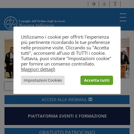
Attiva/disattiva
Attiva/disatti
Passa
alto
dimensione
a
contrasto
testo
version
Toggl
solo
navig
testo
Utilizziamo i cookie per offrirti l'esperienza
più pertinente ricordando le tue preferenze
nelle prossime visite. Cliccando su "Accetta
tutti", acconsenti all'uso di TUTTI i cookie.
Tuttavia, puoi visitare "Impostazioni cookie"
per fornire un consenso controllato.
Maggiori dettagli
Impostazioni Cookies
Accetta tutti
ACCEDI ALLA
WEBMAIL
PIATTAFORMA EVENTI E FORMAZIONE
GRATUITO PATROCINIO