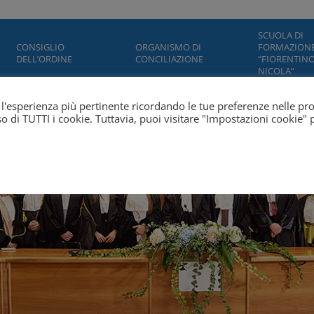
SCUOLA DI
CONSIGLIO
ORGANISMO DI
FORMAZION
DELL’ORDINE
CONCILIAZIONE
“FIORENTINO
NICOLA”
ti l'esperienza più pertinente ricordando le tue preferenze nelle pr
'uso di TUTTI i cookie. Tuttavia, puoi visitare "Impostazioni cookie